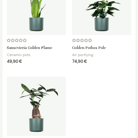
Rated
Rated
Sansevieria Golden Flame
Golden Pothos Pole
0
0
out
out
Ceramic pots
Air purifying
of
of
5
5
49,90
€
74,90
€