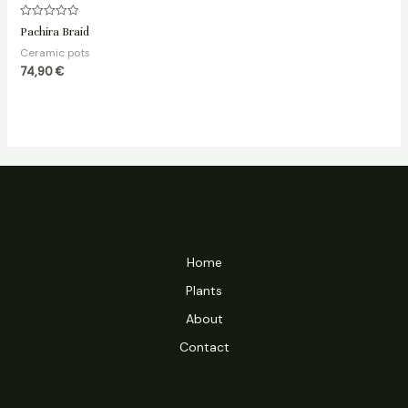
Rated
Pachira Braid
0
out
Ceramic pots
of
5
74,90
€
Home
Plants
About
Contact